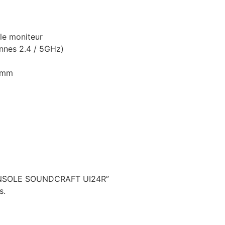
le moniteur
nnes 2.4 / 5GHz)
1 mm
 “CONSOLE SOUNDCRAFT UI24R”
s.