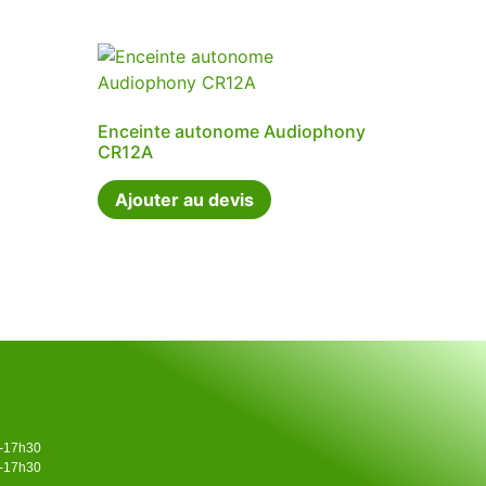
Enceinte autonome Audiophony
CR12A
Ajouter au devis
0-17h30
0-17h30