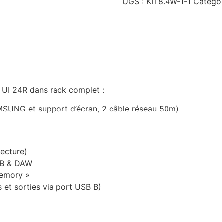
UGS :
KIT8.4W-1-1
Catégor
I 24R dans rack complet :
AMSUNG et support d’écran, 2 câble réseau 50m)
ecture)
USB & DAW
Memory »
 et sorties via port USB B)