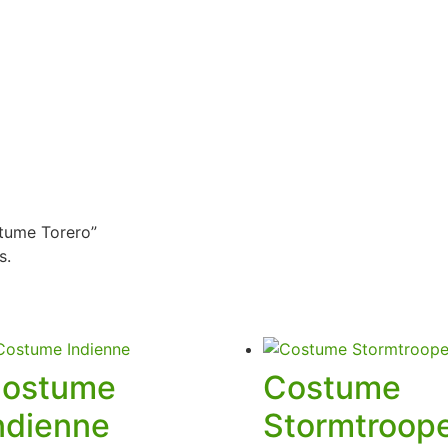
stume Torero”
s.
ostume
Costume
ndienne
Stormtroop