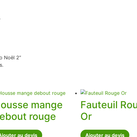
.
co Noël 2”
s.
ousse mange
Fauteuil Ro
ebout rouge
Or
Ajouter au devis
Ajouter au devis