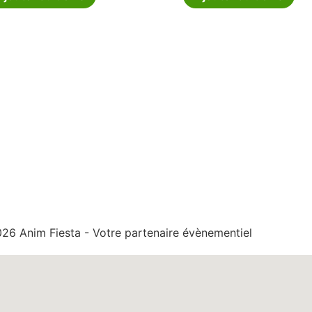
Horaires
Lundi : 9h00-12h00 / 14h0
Mardi : 9h00-12h00 / 14h0
Mercredi : fermé
Jeudi : 9h00-12h00 / 14h0
Vendredi : 9h00-12h00 / 1
26 Anim Fiesta - Votre partenaire évènementiel