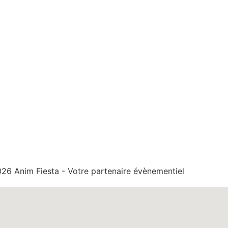
Horaires
Lundi : 9h00-12h00 / 14h0
Mardi : 9h00-12h00 / 14h0
Mercredi : fermé
Jeudi : 9h00-12h00 / 14h0
Vendredi : 9h00-12h00 / 1
26 Anim Fiesta - Votre partenaire évènementiel