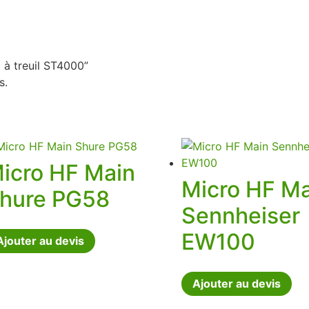
d à treuil ST4000”
s.
icro HF Main
Micro HF Ma
hure PG58
Sennheiser
EW100
Ajouter au devis
Ajouter au devis