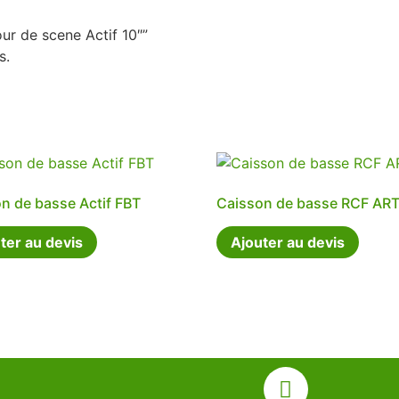
our de scene Actif 10″”
s.
n de basse Actif FBT
Caisson de basse RCF AR
ter au devis
Ajouter au devis