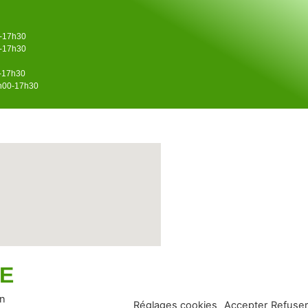
0-17h30
0-17h30
0-17h30
4h00-17h30
UE
en
Réglages cookies
Accepter
Refuser