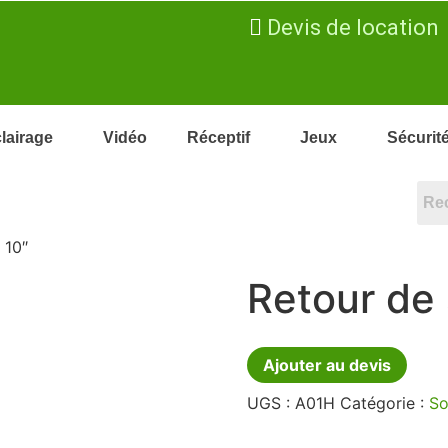
Devis de location
lairage
Vidéo
Réceptif
Jeux
Sécurit
 10″
Retour de 
Ajouter au devis
UGS :
A01H
Catégorie :
So