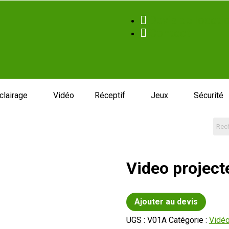
Devis de locati
Contact
clairage
Vidéo
Réceptif
Jeux
Sécurité
Video project
Ajouter au devis
UGS :
V01A
Catégorie :
Vidé