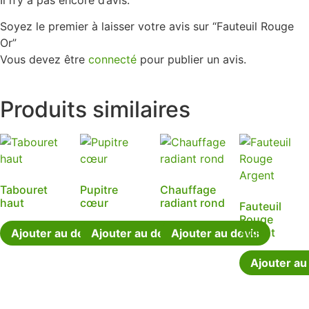
Il n’y a pas encore d’avis.
Soyez le premier à laisser votre avis sur “Fauteuil Rouge
Or”
Vous devez être
connecté
pour publier un avis.
Produits similaires
Tabouret
Pupitre
Chauffage
haut
cœur
radiant rond
Fauteuil
Rouge
Argent
Ajouter au devis
Ajouter au devis
Ajouter au devis
Ajouter au