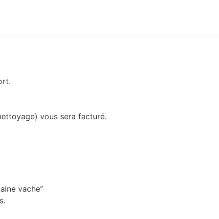
rt.
nettoyage) vous sera facturé.
taine vache”
s.