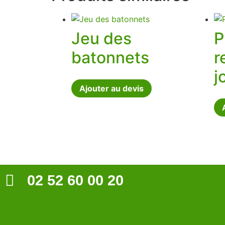
Jeu des
P
batonnets
r
j
Ajouter au devis
02 52 60 00 20