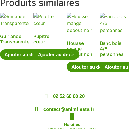
Produits similaires
Guirlande
Pupitre
Transparente
cœur
Housse
Banc bois
mange
4/5
debout noir
personnes
Ajouter au devis
Ajouter au devis
Ajouter au devis
Ajouter au
02 52 60 00 20
contact@animfiesta.fr
Horaires
Lundi : 9h00-12h00 / 14h00-17h30