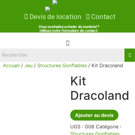
Devis de location
Contact
Vous souhaitez acheter du matériel ?
Utilisez notre formulaire de contact.
Menu
Accueil
/
Jeu
/
Structures Gonflables
/ Kit Dracoland
Kit
Dracoland
Ajouter au devis
UGS :
G08
Catégorie :
Structures Gonflables